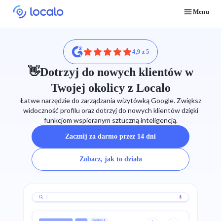
Menu
Zdobywaj więcej klientów na usługi lokalnego SEO dzięki automatyzacji
Daj się znaleźć lokalnym klientom, gotowym do zakupu Twoich usług lub produktów
Przejdź darmowy kurs o tym, jak zwiększyć pozycje lokalnych firm w Google
4,9 z 5
👋Dotrzyj do nowych klientów w
Twojej okolicy z Localo
Łatwe narzędzie do zarządzania wizytówką Google. Zwiększ
widoczność profilu oraz dotrzyj do nowych klientów dzięki
funkcjom wspieranym sztuczną inteligencją.
Zacznij za darmo przez 14 dni
Zobacz, jak to działa