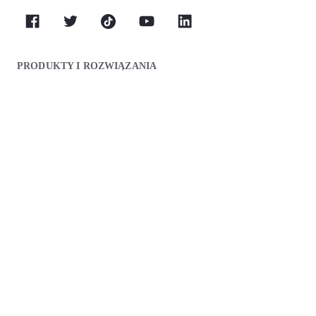
PRODUKTY I ROZWIĄZANIA
Dla Agencji
Monitoring
Sprawdź Swoje Pozycje
Plakat Do Zbierania Opinii
Menedżer Katalogów
Kreator Stron Internetowych
Menedżer Opinii
Ulepszone
Zarządzanie Postami Google
Ulepszone
Inteligentne Zadania
Ochrona
Audyt