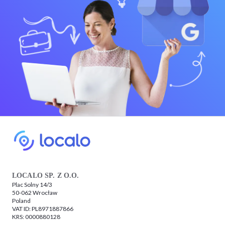
LOCALO SP. Z O.O.
Plac Solny 14/3
50-062 Wrocław
Poland
VAT ID: PL8971887866
KRS: 0000880128